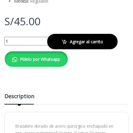
Medida:
Regulable
S/
45.00
Brazalete Spring
quantity
Agregar al carrito
Pídelo por Whatsapp
Description
Brazalete dorado de acero quirúrgico enchapado en
oro, acero waterproof (resiste al agua) Diversos