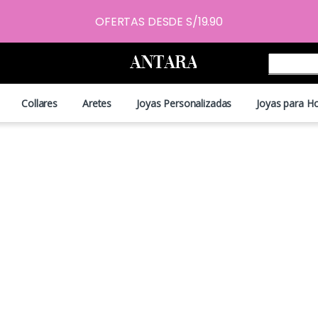
OFERTAS DESDE S/19.90
Collares
Aretes
Joyas Personalizadas
Joyas para H