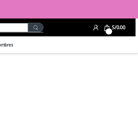
Search for:
S/
0.00
0
ombres