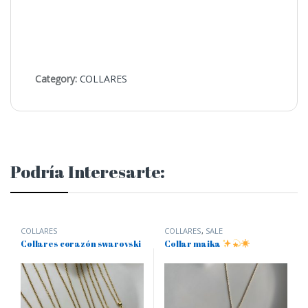
Category:
COLLARES
Podría Interesarte:
COLLARES
COLLARES
,
SALE
Collares corazón swarovski
Collar maika