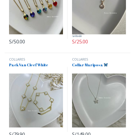
S/
70.00
S/
50.00
S/
25.00
COLLARES
COLLARES
Pack Van Cleef White
Collar Mariposa
S/
79.90
S/
149.00