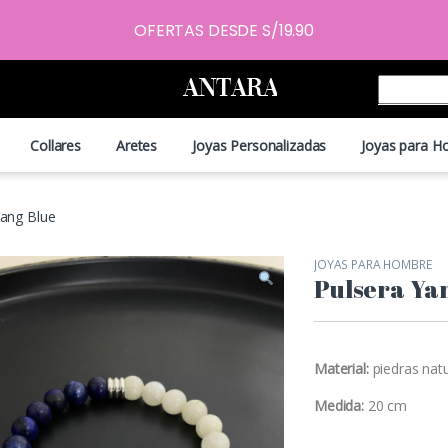
OFERTAS DESDE S/19.90
Collares
Aretes
Joyas Personalizadas
Joyas para H
Yang Blue
JOYAS PARA HOMBRE
Pulsera Ya
Material:
piedras natu
Medida:
20 cm