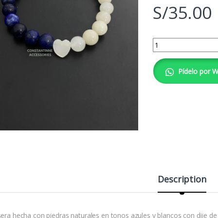
S/
35.00
Pulsera Yang Blue qu
Pídelo por 
Description
sera hecha con piedras naturales en tonos azules y blancos con dije de 