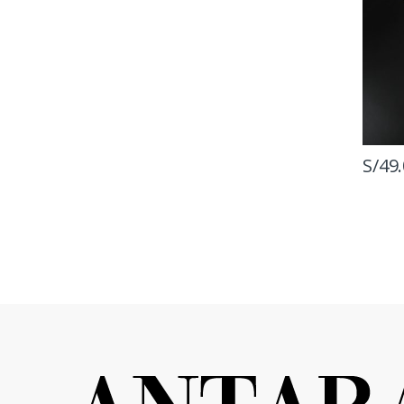
S/
49