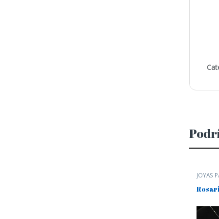
Cat
Podrí
JOYAS 
Rosari