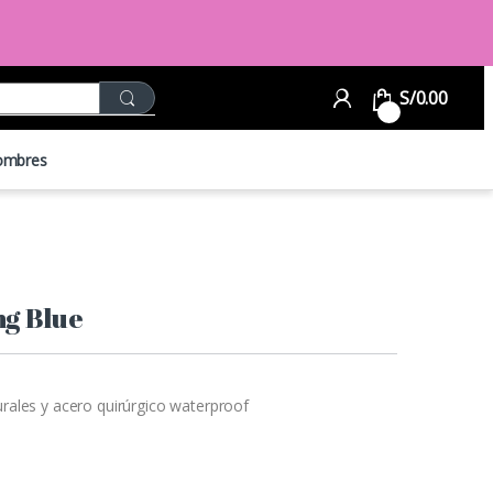
Search for:
S/
0.00
0
ombres
ng Blue
rales y acero quirúrgico waterproof